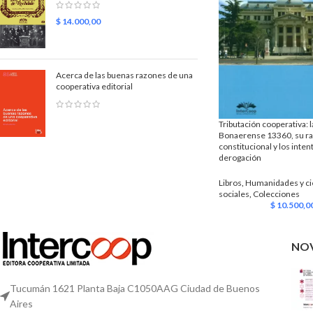
$
14.000,00
Acerca de las buenas razones de una
cooperativa editorial
Tributación cooperativa: l
Bonaerense 13360, su r
constitucional y los inten
derogación
Libros
,
Humanidades y ci
sociales
,
Colecciones
$
10.500,0
NO
Tucumán 1621 Planta Baja C1050AAG Ciudad de Buenos
Aires