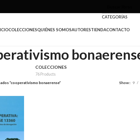
CATEGORÍAS
ICIO
COLECCIONES
QUIÉNES SOMOS
AUTORES
TIENDA
CONTACTO
perativismo bonaerens
COLECCIONES
76 Products
tados “cooperativismo bonaerense”
Show
9