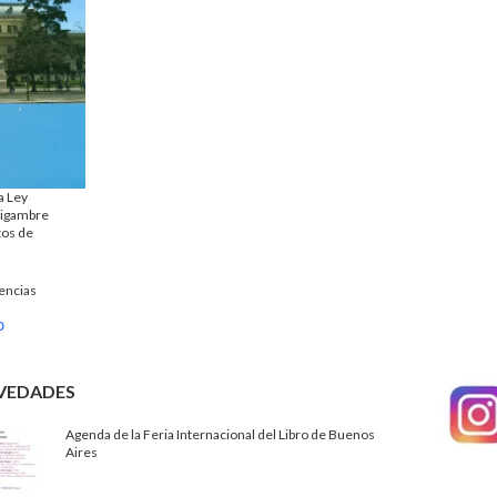
a Ley
aigambre
tos de
encias
0
VEDADES
Agenda de la Feria Internacional del Libro de Buenos
Aires