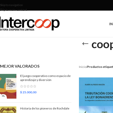
Skip to navigation
Skip to main content
IN
coo
MEJOR VALORADOS
Inicio
/
Productos etique
El juego cooperativo como espacio de
aprendizaje y diversión
$
25.000,00
Historia de los pioneros de Rochdale