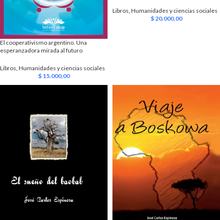
Libros
,
Humanidades y ciencias sociales
$
20.000,00
El cooperativismo argentino. Una
esperanzadora mirada al futuro
Libros
,
Humanidades y ciencias sociales
$
15.000,00