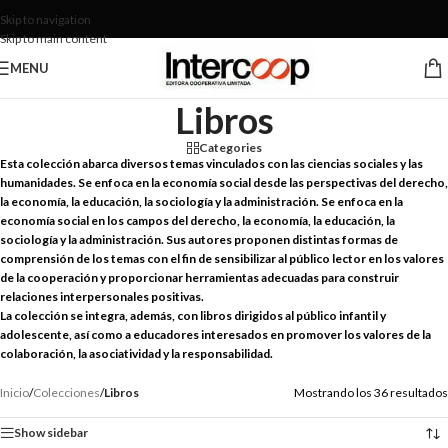
Skip to navigation
Skip to main content
MENU
Libros
Categories
Esta colección abarca diversos temas vinculados con las ciencias sociales y las
humanidades. Se enfoca en la economía social desde las perspectivas del derecho,
la economía, la educación, la sociología y la administración. Se enfoca en la
economía social en los campos del derecho, la economía, la educación, la
sociología y la administración. Sus autores proponen distintas formas de
comprensión de los temas con el fin de sensibilizar al público lector en los valores
de la cooperación y proporcionar herramientas adecuadas para construir
relaciones interpersonales positivas.
La colección se integra, además, con libros dirigidos al público infantil y
adolescente, así como a educadores interesados en promover los valores de la
colaboración, la asociatividad y la responsabilidad.
Inicio
/
Colecciones
/
Libros
Mostrando los 36 resultados
Show sidebar