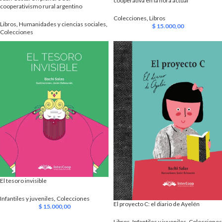
cooperativa en la hora actual
cooperativismo rural argentino
Colecciones
,
Libros
Libros
,
Humanidades y ciencias sociales
,
$
15.000,00
Colecciones
El tesoro invisible
Infantiles y juveniles
,
Colecciones
El proyecto C: el diario de Ayelén
$
15.000,00
Libros
,
Infantiles y juveniles
,
Colecciones