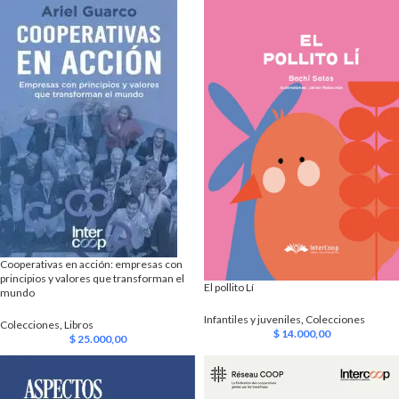
Cooperativas en acción: empresas con
principios y valores que transforman el
El pollito Lí
mundo
Infantiles y juveniles
,
Colecciones
Colecciones
,
Libros
$
14.000,00
$
25.000,00