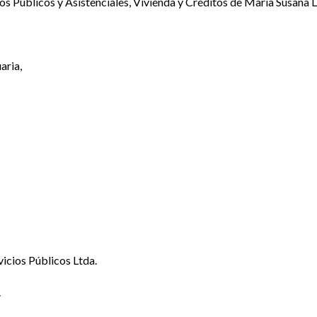
os Públicos y Asistenciales, Vivienda y Créditos de María Susana L
aria,
icios Públicos Ltda.
.