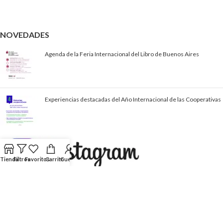
NOVEDADES
Agenda de la Feria Internacional del Libro de Buenos Aires
Experiencias destacadas del Año Internacional de las Cooperativas
Tienda
Filtros
Favoritos
Carrito
Cuenta
© 2023–2026
INTERCOOP
- Desarrollado por
Estudio Web &
Comunicación