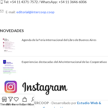
Tel: +54 11 4371-7572 / WhatsApp: +54 11 3646-6006
E-mail:
editorial@intercoop.coop
NOVEDADES
Agenda de la Feria Internacional del Libro de Buenos Aires
Experiencias destacadas del Año Internacional de las Cooperativas
© 2023–2026
INTERCOOP
- Desarrollado por
Estudio Web &
Tienda
Filtros
Favoritos
Carrito
Cuenta