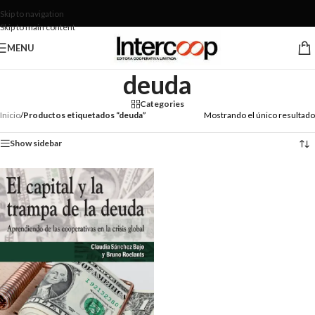
Skip to navigation
Skip to main content
MENU
deuda
Categories
Inicio
/
Productos etiquetados “deuda”
Mostrando el único resultado
Show sidebar