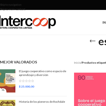
Skip to navigation
Skip to main content
IN
e
MEJOR VALORADOS
Inicio
/
Productos etiquet
El juego cooperativo como espacio de
aprendizaje y diversión
$
25.000,00
Historia de los pioneros de Rochdale