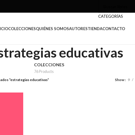
CATEGORÍAS
ICIO
COLECCIONES
QUIÉNES SOMOS
AUTORES
TIENDA
CONTACTO
strategias educativas
COLECCIONES
76 Products
ados “estrategias educativas”
Show
9