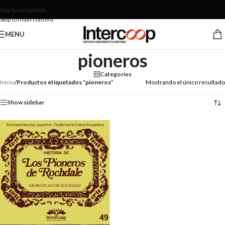
Skip to navigation
Skip to main content
MENU
pioneros
Categories
Inicio
/
Productos etiquetados “pioneros”
Mostrando el único resultado
Show sidebar