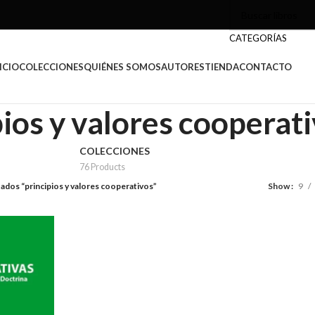
CATEGORÍAS
ICIO
COLECCIONES
QUIÉNES SOMOS
AUTORES
TIENDA
CONTACTO
pios y valores cooperat
COLECCIONES
76 Products
ados “principios y valores cooperativos”
Show
9