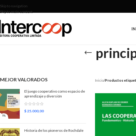
Skip to navigation
Skip to main content
IN
princi
MEJOR VALORADOS
Inicio
/
Productos etiquet
El juego cooperativo como espacio de
aprendizaje y diversión
$
25.000,00
Historia de los pioneros de Rochdale