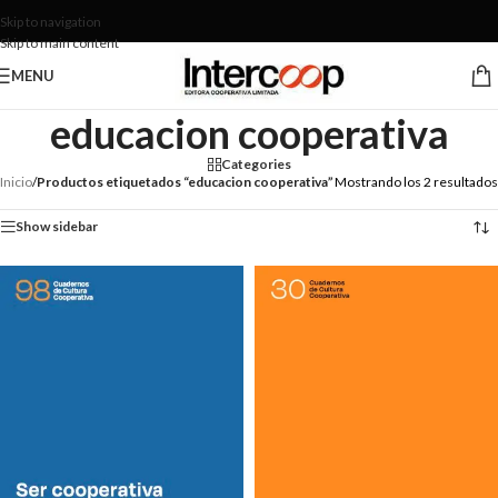
Skip to navigation
Skip to main content
MENU
educacion cooperativa
Categories
Inicio
/
Productos etiquetados “educacion cooperativa”
Mostrando los 2 resultados
Show sidebar