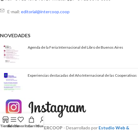
E-mail:
editorial@intercoop.coop
NOVEDADES
Agenda de la Feria Internacional del Libro de Buenos Aires
Experiencias destacadas del Año Internacional de las Cooperativas
Tienda
Sidebar
Favoritos
Carrito
Cuenta
© 2023–2026
INTERCOOP
- Desarrollado por
Estudio Web &
Comunicación