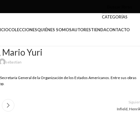
CATEGORÍAS
ICIO
COLECCIONES
QUIÉNES SOMOS
AUTORES
TIENDA
CONTACTO
, Mario Yuri
sebastian
ecretaría General de la Organización de los Estados Americanos. Entre sus obras
op.
Siguie
Infield, Henrik