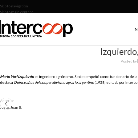
Skip to navigation
Skip to main content
IN
Izquierdo
Posted by
Mario Yuri Izquierdo
es ingeniero agrónomo. Se desempeñó como funcionario de la S
destaca
Quince años del cooperativismo agrario argentino
(1958) editada por Interco
Anterior
Justo, Juan B.