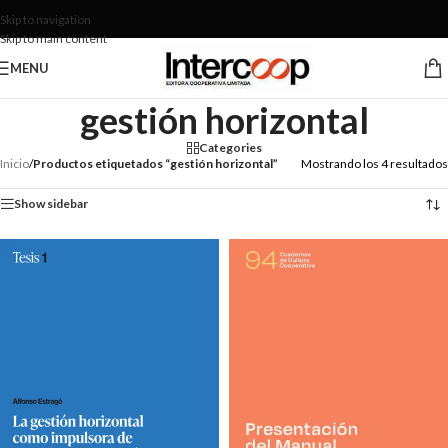
Skip to navigation
Skip to main content
MENU
gestión horizontal
Categories
Inicio
/
Productos etiquetados “gestión horizontal”
Mostrando los 4 resultados
Show sidebar