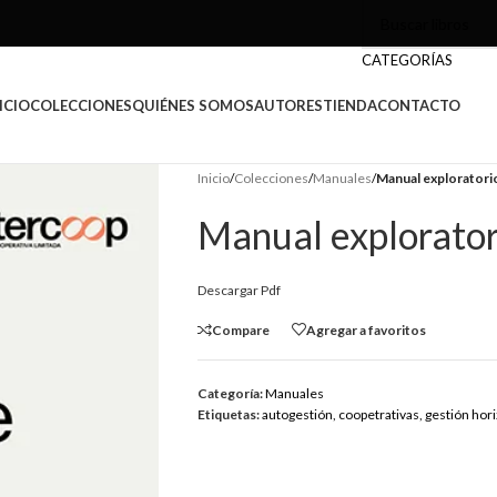
CATEGORÍAS
ICIO
COLECCIONES
QUIÉNES SOMOS
AUTORES
TIENDA
CONTACTO
Inicio
/
Colecciones
/
Manuales
/
Manual exploratorio
Manual explorator
Descargar Pdf
Compare
Agregar a favoritos
Categoría:
Manuales
Etiquetas:
autogestión
,
coopetrativas
,
gestión hori