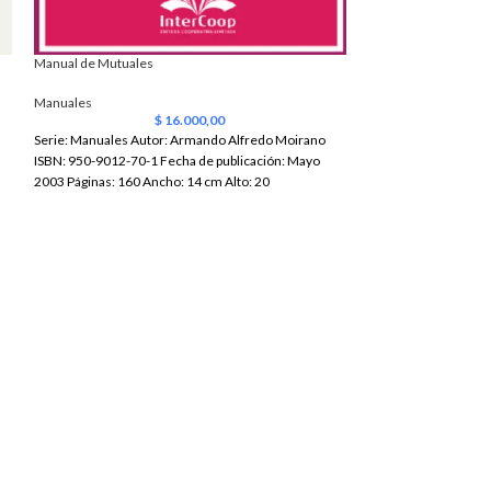
Manual de Mutuales
Desarrollo de la ges
aplicación de compor
continua
Manuales
$
16.000,00
Manuales
Serie: Manuales Autor: Armando Alfredo Moirano
ISBN: 950-9012-70-1 Fecha de publicación: Mayo
El autor describe dif
2003 Páginas: 160 Ancho: 14 cm Alto: 20
gestión y presenta h
empresas cooperativas
calidad. La metodolog
denominado “proces
VALOR EN 