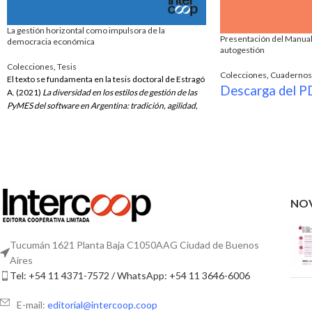
La gestión horizontal como impulsora de la
Presentación del Manual 
democracia económica
autogestión
Colecciones
,
Tesis
Colecciones
,
Cuadernos 
El texto se fundamenta en la tesis doctoral de Estragó
Descarga del P
A. (2021)
La diversidad en los estilos de gestión de las
PyMES del software en Argentina: tradición, agilidad,
democracia y horizontalidad.
Universidad de Buenos
Aires, Facultad de Ciencias Económicas.
Descargar de forma gratuita
NO
Tucumán 1621 Planta Baja C1050AAG Ciudad de Buenos
Aires
Tel: +54 11 4371-7572 / WhatsApp: +54 11 3646-6006
E-mail:
editorial@intercoop.coop