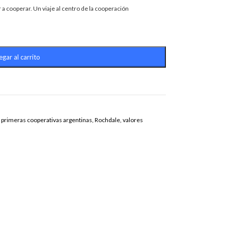
a cooperar. Un viaje al centro de la cooperación
gar al carrito
primeras cooperativas argentinas
,
Rochdale
,
valores