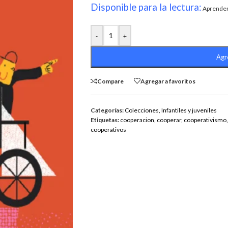
Disponible para la lectura:
Aprender 
-
+
Agre
Compare
Agregar a favoritos
Categorías:
Colecciones
,
Infantiles y juveniles
Etiquetas:
cooperacion
,
cooperar
,
cooperativismo
,
cooperativos