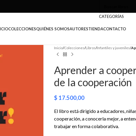
CATEGORÍAS
ICIO
COLECCIONES
QUIÉNES SOMOS
AUTORES
TIENDA
CONTACTO
Inicio
/
Colecciones
/
Libros
/
Infantiles y juveniles
/
Ap
Aprender a coopera
de la cooperación
$
17.500,00
El libro está dirigido a educadores, niña
cooperación, a conocerla mejor, a enten
trabajar en forma colaborativa.