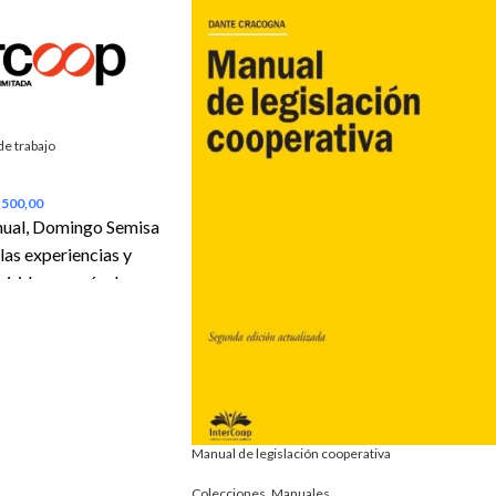
e trabajo
.500,00
anual, Domingo Semisa
 las experiencias y
iridos en más de
rayectoria en la acción
pósito del autor es
tor no solo los éxitos
perativa de trabajo,
usas de los fracasos
ron muchos, atentan
Manual de legislación cooperativa
misma de este tipo de
Colecciones
,
Manuales