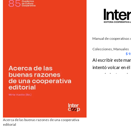
Manual de cooperativas d
Colecciones
,
Manuales
$
9
Al escribir este m
intentó volcar en él
conocimientos adqu
dieciocho años de t
cooperativa. El pro
hacer conocer al lec
logrados por la coo
sino también las ca
que, si bien no fue
Acerca de las buenas razones de una cooperativa
editorial
contra la historia 