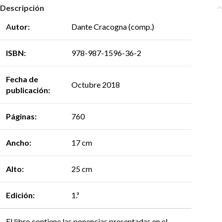
Descripción
A
utor:
Dante Cracogna (comp.)
ISBN:
978-987-1596-36-2
Fecha de
Octubre 2018
publicación:
Páginas:
760
Ancho:
17 cm
Alto:
25 cm
Edición:
1.ª
El libro contiene las ponencias presentadas en el