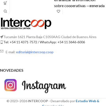
sobre cooperativas —generada
y publicada desde el origen del
cooperativismo argentino en
las fuentes oficiales—, para
apreciar sus características,
utilidad y limitaciones. Se
Tucumán 1621 Planta Baja C1050AAG Ciudad de Buenos Aires
brinda un panorama del
Tel: +54 11 4371-7572 / WhatsApp: +54 11 3646-6006
cooperativismo actual basado
E-mail:
editorial@intercoop.coop
en la fuente estadística
disponible en el Instituto
Nacional de Asociativismo y
NOVEDADES
Economía Social.
© 2023–2026
INTERCOOP
- Desarrollado por
Estudio Web &