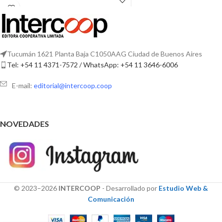
las desarrolladas en este libro.
Su propósito es servir de
orientación a todas las escuelas
interesadas en la cooperación.
Tucumán 1621 Planta Baja C1050AAG Ciudad de Buenos Aires
Tel: +54 11 4371-7572 / WhatsApp: +54 11 3646-6006
E-mail:
editorial@intercoop.coop
NOVEDADES
© 2023–2026
INTERCOOP
- Desarrollado por
Estudio Web &
Comunicación